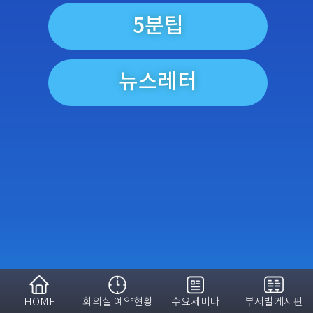
5분팁
뉴스레터
HOME
회의실 예약현황
수요세미나
부서별게시판