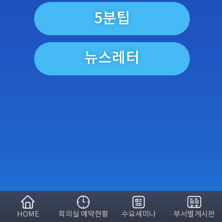
5분팁
뉴스레터
HOME
회의실 예약현황
수요세미나
부서별게시판