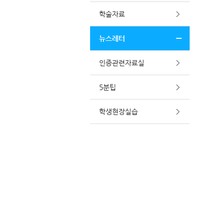
학술자료
뉴스레터
인증관련자료실
5분팁
학생현장실습